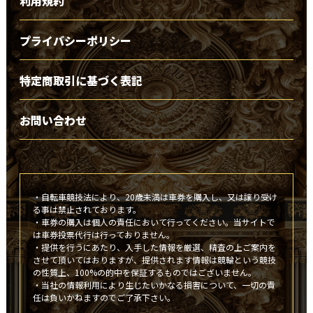
利用規約
プライバシーポリシー
特定商取引に基づく表記
お問い合わせ
・自転車競技法により、20歳未満は車券を購入し、又は譲り受け
る事は禁止されております。
・車券の購入は個人の責任において行ってください。当サイトで
は車券投票代行は行っておりません。
・提供を行うにあたり、入手した情報を厳選、精査の上ご案内を
させて頂いてはおりますが、提供されます情報は競輪という競技
の性質上、100%の的中を保証するものではございません。
・当社の情報利用により生じたいかなる損害について、一切の責
任は負いかねますのでご了承下さい。