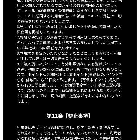
用者が加入されているプロバイダ及び通信回線の状況によっ
て、メールの配信時刻と受信時刻に開きが生じる可能性があ
り、これに起因する利用者が被った被害について、弊社は一切
の責任を負わないものとします。
6.当サイトの的中結果は提供に準じた上限金額にて算出した払
戻金額を掲載しております。
7.弊社が通知および連絡する情報の利用は任意のものであり、
それによって会員個人および第三者の受けた利益または損害つ
いて弊社は一切の責任を負いません。
8.本規約をお読みいただかなかったことによりお客様に不利益
が生じても弊社は一切責任を負わないものとします。
9.ご購入頂いたポイント、有効期限切れによる消滅ポイントの
返還、補償はいかなる理由においても一切行なわないものとし
ます。ポイント有効期限は【無償ポイント(登録時のポイント含
む)】付与日から30日間と致します。【有償ポイント】購入日
から170日間と致します。なお期間限定ポイント等は上記の限
りではないものとします。有効期限切れにより消滅したポイン
トに関しましては一切の補償、返還などをおこなわないものと
します。
第11条【禁止事項】
利用者は当サービスの利用に際し、以下に該当する行為又は、
その恐れのある行為を行ってはならないものとします。利用者
がこれに反した場合、弊社は当該利用者に対し、事前通告する