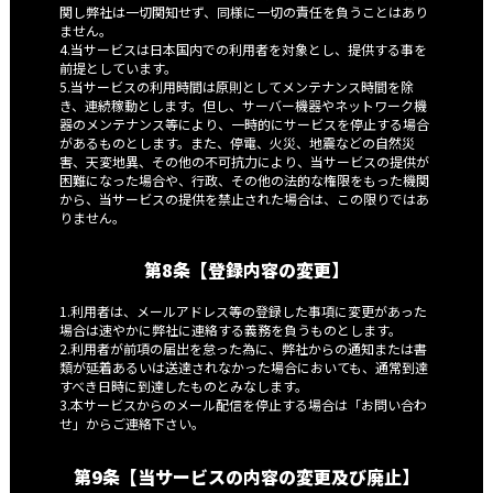
関し弊社は一切関知せず、同様に一切の責任を負うことはあり
ません。
4.当サービスは日本国内での利用者を対象とし、提供する事を
前提としています。
5.当サービスの利用時間は原則としてメンテナンス時間を除
き、連続稼動とします。但し、サーバー機器やネットワーク機
器のメンテナンス等により、一時的にサービスを停止する場合
があるものとします。また、停電、火災、地震などの自然災
害、天変地異、その他の不可抗力により、当サービスの提供が
困難になった場合や、行政、その他の法的な権限をもった機関
から、当サービスの提供を禁止された場合は、この限りではあ
りません。
第8条【登録内容の変更】
1.利用者は、メールアドレス等の登録した事項に変更があった
場合は速やかに弊社に連絡する義務を負うものとします。
2.利用者が前項の届出を怠った為に、弊社からの通知または書
類が延着あるいは送達されなかった場合においても、通常到達
すべき日時に到達したものとみなします。
3.本サービスからのメール配信を停止する場合は「お問い合わ
せ」からご連絡下さい。
第9条【当サービスの内容の変更及び廃止】