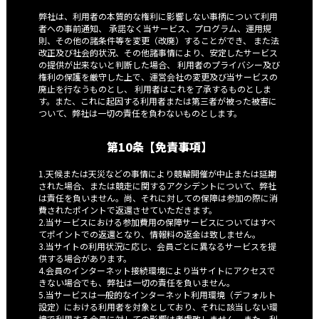
弊社は、利用者の本質的な権利に影響しない事柄について利用
者への事前通知、 承諾なく当サービス、プログラム、運用規
則、その他の諸条件等を変更（改廃）することができ、 また法
改正及び社会的状況、その他諸事情により、安定したサービス
の提供が出来ないと判断した場合、 利用者のプライバシー及び
権利の保護を厳守した上で、運営会社の変更及び当サービスの
廃止を行なうものとし、 利用者はこれを了承するものとしま
す。また、これに起因する利用者または第三者が被った被害に
ついて、弊社は一切の責任を負わないものとします。
第10条【免責事項】
1.天候または天災などの事情により競輪開催が中止または延期
された場合、または競走に関するアクシデントについて、弊社
は責任を負いません。尚、それに対しての保障は参加の際に消
費されたポイントで返還させていただきます。
2.当サービスにおける参加費用の保障サービスについてはすべ
てポイントでの返還となり、情報料の返金は致しません。
3.当サイトの利用状況に応じ、会員ごとに異なるサービスを提
供する場合があります。
4.会員のインターネット接続環境により当サイトにアクセスで
きない場合でも、弊社は一切の責任を負いません。
5.当サービスは一般的なインターネット利用環境（デフォルト
設定）における利用者を対象としており、それに該当しない環
境で利用する会員に対しての影響は考慮致しません。また、利