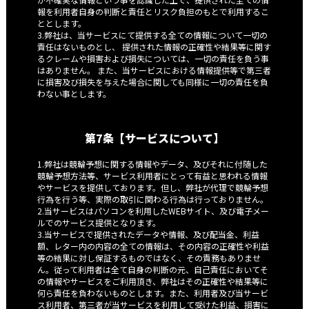
報を利用者自身の判断と責任とリスク負担のもとで利用するこ
ととします。
3.弊社は、当サービスにて提供する全ての情報について一切の
責任はないものとし、 提供された情報の正確性や結果等に関す
るクレームや損害および損失については、一切の責任を負う事
はありません。 また、当サービスにおける情報提供等で第三者
に損害及び損失を与えた場合に関しても同様に一切の責任を負
わない事とします。
第7条【サービスについて】
1.弊社は競輪予想に関する情報やデータ、及びそれに付随した
競輪予想方法等、サービス利用者にとって有益と思われる情報
やサービスを提供しております。但し、弊社が代理で競輪予想
行為を行う等、実際の取引に関わる行為は行っておりません。
2.当サービスはパソコンを利用したWEBサイト、及び電子メー
ルでのサービス提供となります。
3.当サービスで提供されたデータや情報、及び配当金、利益
額、レター内の内容の全ての情報は、その内容の正確性や利益
等の結果に対し保証するものではなく、その責務もありませ
ん。従って利用者は全て自身の判断の元、自己責任においてそ
の情報やサービスをご利用頂き、弊社はその正確性や結果等に
何ら責任を負わないものとします。また、利用者及び当サービ
ス利用者、第三者が当サービスを利用して受けた利益、損害に