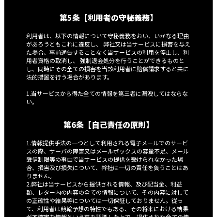
第5条【利用者の守秘義務】
利用者は、以下の情報について守秘義務をおい、いかなる理由
があろうともこれに違反し、 弊社又は当サービスに損害を与え
た場合、事前通告することなく当サービスの利用を停止し、利
用者資格の取消し、 強制退会処分を行うことができるものと
し、同時にその全ての損害を当該利用者に賠償請求すると共に
法的措置を行う場合があります。
1.当サービスから得た全ての情報を第三者に漏洩してはならな
い。
第6条【自己責任の原則】
1.情報提供手法の一つとして利用される電子メールでのサービ
スの際、サーバの障害又はメールボックスの容量不足、メール
受信制限等の事由で当サービスの提供を受けられなかった場
合、損害及び損失について、弊社は一切の責任を負うことはあ
りません。
2.弊社は当サービスから提供される情報、及び配当金、利益
額、レター内の内容の全ての情報について、その内容に対して
の正確性や結果等については一切保証しておりません。従っ
て、利用者は競輪予想の特性でもある、その将来における結果
が不確実な情報という事を認識した上で、提供された全ての情