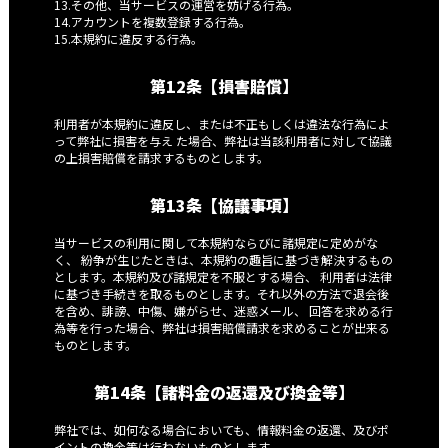
13.その他、当サービスの運営を妨げる行為。
14.アカウントを複数登録する行為。
15.本規約に違反する行為。
第12条【損害賠償】
利用者が本規約に違反し、または不正もしくは違法な行為によ
って弊社に損害を与え た場合、弊社は当該利用者に対して協議
の上損害賠償を請求するものとします。
第13条【協議事項】
当サービスの利用に関して本規約ならびに諸規定に定めがな
く、 紛争が生じたときは、本規約の趣旨に基づき解決するもの
とします。本規約及び諸規定を不服とする場合、 利用者は法律
に基づき手続きを取るものとします。それ以外の方法で退会後
を含め、誹謗、中傷、嫌がらせ、迷惑メール、 回答を求める行
為等を行った場合、弊社は損害賠償請求を求めることが出来る
ものとします。
第14条【諸料金の返還及び換金等】
弊社では、如何なる場合においても、情報料金の返還、及びポ
イントの換金等は行わないものとします。