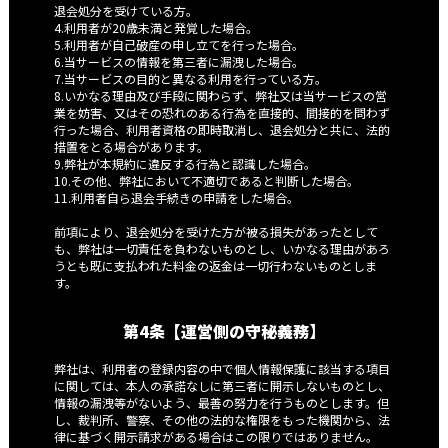
退会処分を受けている方。
4.利用者が20歳未満と発覚した場合。
5.利用者が自己破産の申し立てを行った場合。
6.当サービスの情報を第三者に漏洩した場合。
7.当サービスの目的と異なる利用を行っている方。
8.いかなる理由及び手段に関わらず、弊社又は当サービスの営
業を妨害、又はその恐れのある行為を直接的、間接的を問わず
行った場合、利用者資格の即時取消し、退会処分と共に、法的
措置をとる場合があります。
9.弊社が本規約に違反する行為と認識した場合。
10.その他、弊社において不適切であると判断した場合。
11.利用者自ら退会手続きの申請をした場合。
前項により、退会処分を受けた方が被る損失があったとして
も、弊社は一切責任を負わないものとし、いかなる理由があろ
うとも既に支払われた料金の返金は一切行わないものとしま
す。
第4条【運営側の守秘義務】
弊社は、利用者の登録内容の中で個人情報保護に該当する項目
に関しては、本人の承諾なしに第三者に開示しないものとし、
情報の漏洩等がないよう、最善の努力を行うものとします。但
し、裁判所、警察、その他の法的な権限をもった機関から、法
律に基づく開示請求がある場合はこの限りではありません。