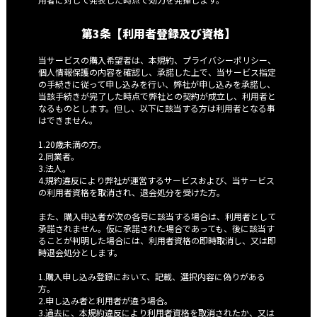
第3条【利用者登録及び資格】
当サービスの購入希望者は、本規約、プライバシーポリシー、
個人情報保護の内容を確認し、承諾した上で、当サービス指定
の手続きに従って申し込みを行い、弊社が申し込みを承諾し、
当該手続きが完了した時点で弊社との契約が成立し、利用者と
なるものとします。但し、以下に該当する方は利用者となる事
はできません。
1.20歳未満の方。
2.同業者。
3.法人。
4.規約違反により弊社が運営するサービスおよび、当サービス
の利用者資格を取消され、退会処分を受けた方。
また、購入申込者が次の各号に該当する場合は、利用者として
承諾されません。仮に承諾された場合であっても、後に該当す
ることが判明した場合には、利用者資格の即時取消し、又は即
時退会処分とします。
1.購入申し込み登録において、記載、選択内容に偽りがある
方。
2.申し込み者と利用者が違う場合。
3.過去に、本規約違反により利用者資格を取消されたか、又は