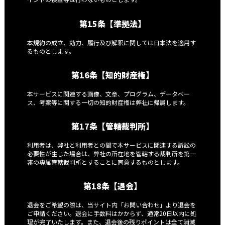
第15条【準拠法】
本規約の成立、効力、履行及び解釈に関しては日本法を適用す
るものとします。
第16条【知的財産権】
本サービスに関連する画像、文章、プログラム、データベー
ス、考案等に関する一切の知的財産権は弊社に帰属します。
第17条【管轄裁判所】
利用者は、弊社と利用者との間で本サービスに関連する訴訟の
必要性が生じた場合は、弊社の所在地を管轄する裁判所を第一
審の専属管轄裁判所とすることに同意するものとします。
第18条【退会】
退会をご希望の際は、当サイト内「お問い合わせ」より退会を
ご申請ください。退会に手数料はかからず、通常20日以内に処
理が完了いたします。また、退会後の残りポイントは全て消滅