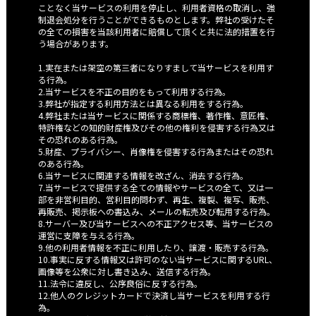
ことなく当サービスの利用を停止し、利用者資格の取消し、強
制退会処分を行うことができるものとします。弊社の受けたそ
の全ての損害を当該利用者に賠償して頂くと共に法的措置を行
う場合があります。
1.実在または架空の第三者になりすまして当サービスを利用す
る行為。
2.当サービスを不正の目的をもって利用する行為。
3.弊社が指定する利用方法とは異なる利用をする行為。
4.弊社または当サービスに関係する商標権、著作権、意匠権、
特許権などの知的財産権及びその他の権利を侵害する行為又は
その恐れのある行為。
5.財産、プライバシー、肖像権を侵害する行為またはその恐れ
のある行為。
6.当サービスに関連する情報を改ざん、消去する行為。
7.当サービスで提供する全ての情報やサービスの全て、又は一
部を非営利目的、営利目的問わず、再生、複製、複写、販売、
再販売、掲示板への書込み、メールの転売及び転用する行為。
8.サーバー及び当サービスへの不正アクセス等、当サービスの
運営に支障を与える行為。
9.他の利用者情報を不正に利用したり、譲渡・販売する行為。
10.事実に反する情報又は許可のない当サービスに関するURL、
画像等を公衆に対し書き込み、送信する行為。
11.法令に違反し、公序良俗に反する行為。
12.他人のクレジットカードで決済し当サービスを利用する行
為。